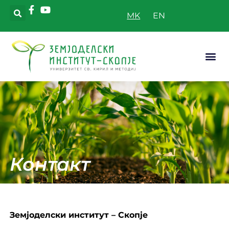
MK
Апликатив
Контакт
Земјоделски институт – Скопје