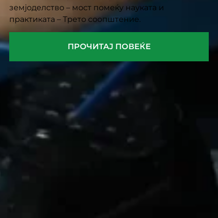
земјоделство – мост помеќу науката и
практиката – Трето соопштение.
ПРОЧИТАЈ ПОВЕЌЕ