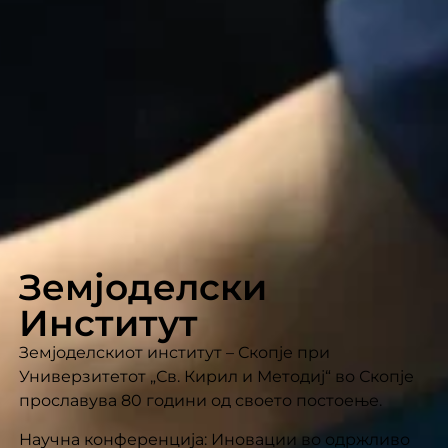
Земјоделски
Институт
Земјоделскиот институт – Скопје при
Универзитетот „Св. Кирил и Методиј“ во Скопје
прославува 80 години од своето постоење.
Научна конференција: Иновации во одржливо