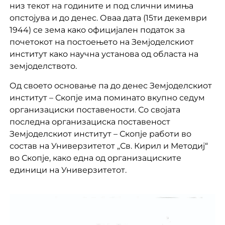
низ текот на годините и под слични имиња
опстојува и до денес. Оваа дата (15ти декември
1944) се зема како официјален податок за
почетокот на постоењето на Земјоделскиот
институт како научна установа од областа на
земјоделството.
Од своето основање па до денес Земјоделскиот
институт – Скопје има поминато вкупно седум
организациски поставености. Со својата
последна организациска поставеност
Земјоделскиот институт – Скопје работи во
состав на Универзитетот „Св. Кирил и Методиј“
во Скопје, како една од организациските
единици на Универзитетот.