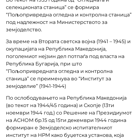
селекционата станица” се формира
“Пољопривредна огледна и контролна станица”
под надлежност на Министерството за
земјоделство.
За време на Втората светска војна (1941 – 1945) и
окупацијата на Република Македонија,
поголемиот нејзин дел потпаѓа под власта на
Република Бугарија, при што
“Пољопривредната огледна и контролна
станица” се преименува во “Институт за
земјоделие” (1941-1944)
По ослободувањето на Република Македонија
(во текот на 1944/45 година) и Скопје (13ти
ноември 1944 год.) со Решение на Президиумот
на АСНОМ бр.15 од 15ти декември 1944 година
формиран е Земјоделско испитателниот
институт на НРМ како буџетска установа, која