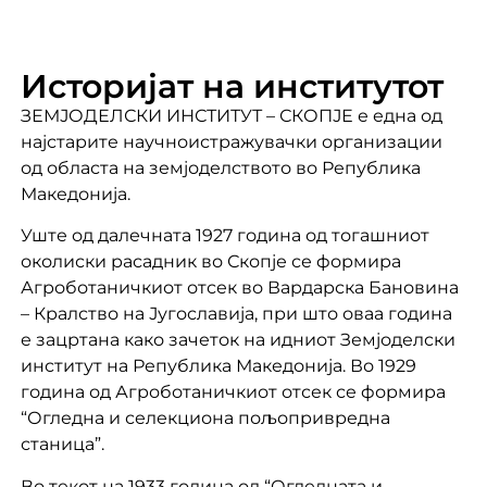
Историјат на институтот
ЗЕМЈОДЕЛСКИ ИНСТИТУТ – СКОПЈЕ е една од
најстарите научноистражувачки организации
од областа на земјоделството во Република
Македонија.
Уште од далечната 1927 година од тогашниот
околиски расадник во Скопје се формира
Агроботаничкиот отсек во Вардарска Бановина
– Кралство на Југославија, при што оваа година
е зацртана како зачеток на идниот Земјоделски
институт на Република Македонија. Во 1929
година од Агроботаничкиот отсек се формира
“Огледна и селекциона пољопривредна
станица”.
Во текот на 1933 година од “Огледната и