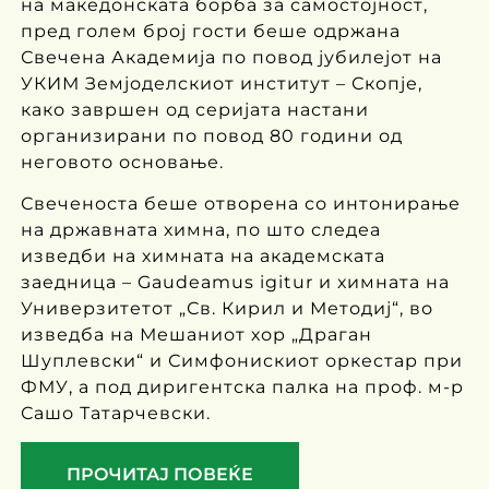
на македонската борба за самостојност,
пред голем број гости беше одржана
Свечена Академија по повод јубилејот на
УКИМ Земјоделскиот институт – Скопје,
како завршен од серијата настани
организирани по повод 80 години од
неговото основање.
Свеченоста беше отворена со интонирање
на државната химна, по што следеа
изведби на химната на академската
заедница – Gaudeamus igitur и химната на
Универзитетот „Св. Кирил и Методиј“, во
изведба на Мешаниот хор „Драган
Шуплевски“ и Симфонискиот оркестар при
ФМУ, а под диригентска палка на проф. м-р
Сашо Татарчевски.
ПРОЧИТАЈ ПОВЕЌЕ