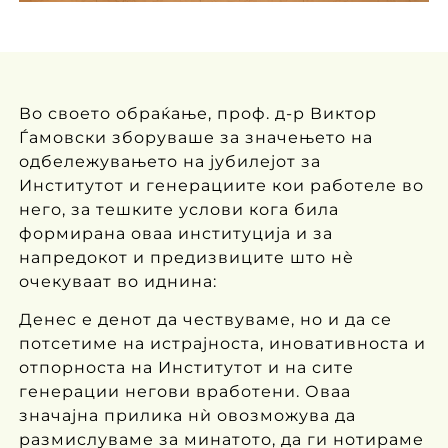
Во своето обраќање, проф. д-р Виктор
Ѓамовски зборуваше за значењето на
одбележувањето на јубилејот за
Институтот и генерациите кои работеле во
него, за тешките услови кога била
формирана оваа институција и за
напредокот и предизвиците што нѐ
очекуваат во иднина:
Денес е денот да чествуваме, но и да се
потсетиме на истрајноста, иновативноста и
отпорноста на Институтот и на сите
генерации негови вработени. Оваа
значајна прилика нѝ овозможува да
размислуваме за минатото, да ги нотираме