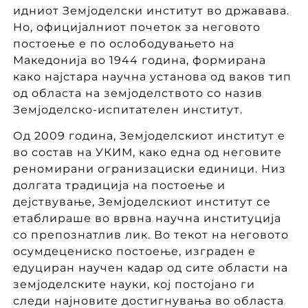
идниот Земјоделски институт во државава.
Но, официјалниот почеток за неговото
постоење е по ослободувањето на
Македонија во 1944 година, формирана
како најстара научна установа од ваков тип
од областа на земјоделството со назив
Земјоделско-испитателен институт.
Од 2009 година, Земјоделскиот институт е
во состав на УКИМ, како една од неговите
реномирани огранизациски единици. Низ
долгата традиција на постоење и
дејствување, Земјоделскиот институт се
етаблираше во врвна научна институција
со препознатлив лик. Во текот на неговото
осумдецениско постоење, изграден е
едуциран научен кадар од сите области на
земјоделските науки, кој постојано ги
следи најновите достигнувања во областа