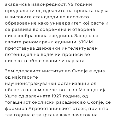
академска извонредност. 75 години
предводени од идеалите на врвната наука
и високите стандарди во високото
образование како универзитет кој расте и
се развива во современа и отворена
високообразовна заедница. Заедно со
своите реномирани единици, УКИМ
претставува движечки интелектуален
потенцијал на водечки процеси во
високото образование и науката.
Земјоделскиот институт во Скопје е една
од најстарите
научноистражувачки организации од
областа на земјоделството во Македонија.
Уште од далечната 1927 година, од
тогашниот околиски расадник во Скопје, се
формира Агроботаничкиот отсек, при што
таа година е зацртана како зачеток на