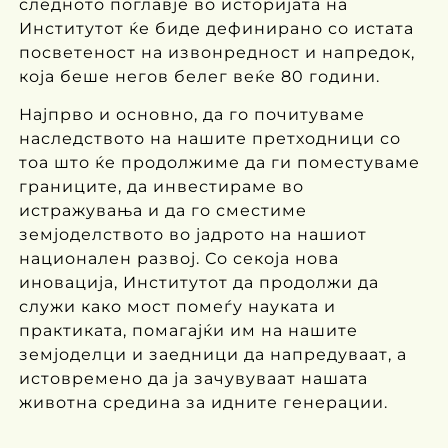
следното поглавје во историјата на
Институтот ќе биде дефинирано со истата
посветеност на извонредност и напредок,
која беше негов белег веќе 80 години.
Најпрво и основно, да го почитуваме
наследството на нашите претходници со
тоа што ќе продолжиме да ги поместуваме
границите, да инвестираме во
истражувања и да го сместиме
земјоделството во јадрото на нашиот
национален развој. Со секоја нова
иновација, Институтот да продолжи да
служи како мост помеѓу науката и
практиката, помагајќи им на нашите
земјоделци и заедници да напредуваат, а
истовремено да ја зачувуваат нашата
животна средина за идните генерации.