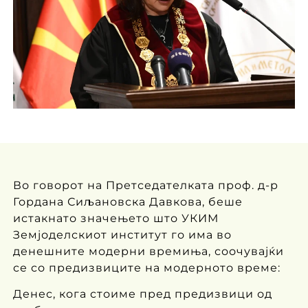
Во говорот на Претседателката проф. д-р
Гордана Сиљановска Давкова, беше
истакнато значењето што УКИМ
Земјоделскиот институт го има во
денешните модерни времиња, соочувајќи
се со предизвиците на модерното време:
Денес, кога стоиме пред предизвици од