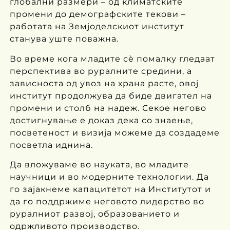
глобални размери – од климатските
промени до демографските текови –
работата на Земјоделскиот институт
станува уште поважна.
Во време кога младите сè помалку гледаат
перспектива во руралните средини, а
зависноста од увоз на храна расте, овој
институт продолжува да биде двигател на
промени и столб на надеж. Секое негово
достигнување е доказ дека со знаење,
посветеност и визија можеме да создадеме
посветла иднина.
Да вложуваме во науката, во младите
научници и во модерните технологии. Да
го зајакнеме капацитетот на Институтот и
да го поддржиме неговото лидерство во
руралниот развој, образованието и
одржливото производство.