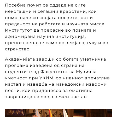
Посебна почит се оддаде на сите
некогашни и сегашни вработени, кои
помогнале со својата посветеност и
преданост на работата и научната мисла
Институтот да прерасне во позната и
афирмирана научна институција,
препознаена не само во земјава, туку и во
странство.
Академијата заврши со богата уметничка
програма изведена од страна на
студентите од Факултетот за Музичка
уметност при УКИМ, со нивниот впечатлив
настап и изведба на македонски изворни
песни, кои придонесоа за емотивна
завршница на овој свечен настан.