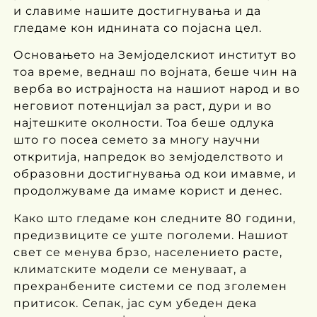
и славиме нашите достигнувања и да
гледаме кон иднината со појасна цел.
Основањето на Земјоделскиот институт во
тоа време, веднаш по војната, беше чин на
верба во истрајноста на нашиот народ и во
неговиот потенцијал за раст, дури и во
најтешките околности. Тоа беше одлука
што го посеа семето за многу научни
откритија, напредок во земјоделството и
образовни достигнувања од кои имавме, и
продолжуваме да имаме корист и денес.
Како што гледаме кон следните 80 години,
предизвиците се уште поголеми. Нашиот
свет се менува брзо, населението расте,
климатските модели се менуваат, а
прехранбените системи се под зголемен
притисок. Сепак, јас сум убеден дека