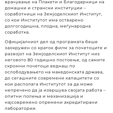
врачување на Плакети и Благодарници на
домашни и странски институции –
соработници на Земјоделскиот Институт,
со кои Институтот има остварено
долгогодишна, плодна, меѓународна
соработка.
Официјалниот дел од програмата беше
заокружен со краток филм за почетоците и
развојот на Земјоделскиот Институт низ
неговото 80 годишно постоење, од самите
скромни почетоци веднаш по
ослободувањето на македонската држава,
до сегашните современи капацитети со
кои располага Институтот за да може
непречено да ја извршува својата работа –
опитни полиња и механизација и
најсовремено опремени акредитирани
лаборатории.