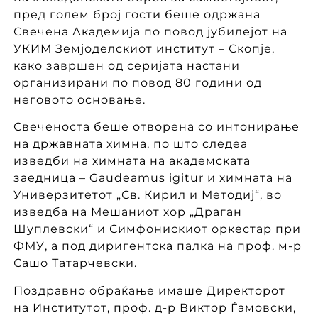
пред голем број гости беше одржана
Свечена Академија по повод јубилејот на
УКИМ Земјоделскиот институт – Скопје,
како завршен од серијата настани
организирани по повод 80 години од
неговото основање.
Свеченоста беше отворена со интонирање
на државната химна, по што следеа
изведби на химната на академската
заедница – Gaudeamus igitur и химната на
Универзитетот „Св. Кирил и Методиј“, во
изведба на Мешаниот хор „Драган
Шуплевски“ и Симфонискиот оркестар при
ФМУ, а под диригентска палка на проф. м-р
Сашо Татарчевски.
Поздравно обраќање имаше Директорот
на Институтот, проф. д-р Виктор Ѓамовски,