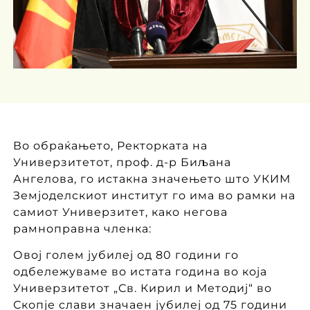
Во обраќањето, Ректорката на
Универзитетот, проф. д-р Биљана
Ангелова, го истакна значењето што УКИМ
Земјоделскиот институт го има во рамки на
самиот Универзитет, како негова
рамноправна членка:
Овој голем јубилеј од 80 години го
одбележуваме во истата година во која
Универзитетот „Св. Кирил и Методиј“ во
Скопје слави значаен јубилеј од 75 години