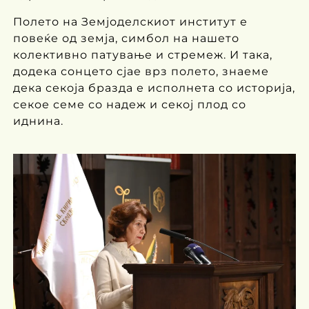
Полето на Земјоделскиот институт е
повеќе од земја, симбол на нашето
колективно патување и стремеж. И така,
додека сонцето сјае врз полето, знаеме
дека секоја бразда е исполнета со историја,
секое семе со надеж и секој плод со
иднина.