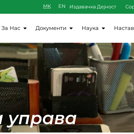
MK
Издавачка Дејност
Со
За Нас
Документи
Наука
Настав
а управа