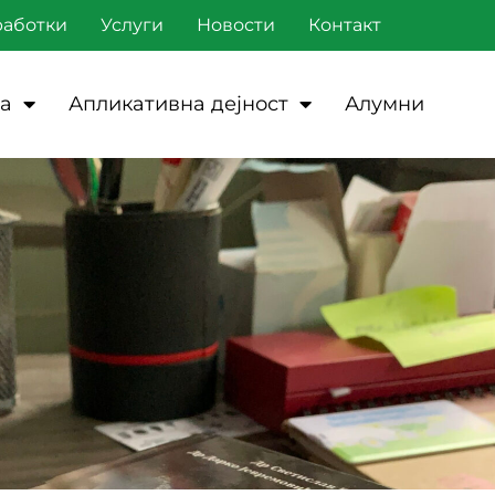
работки
Услуги
Новости
Контакт
а
Апликативна дејност
Алумни