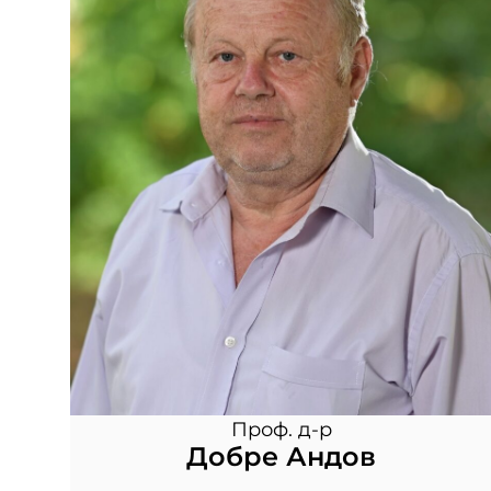
Проф. д-р
Добре Андов