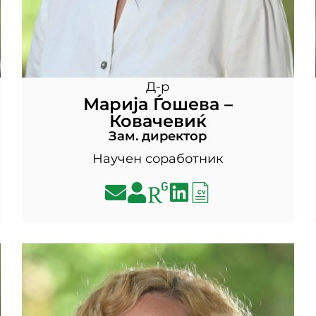
Д-р
Марија Ѓошева –
Ковачевиќ
Зам. директор
Научен соработник