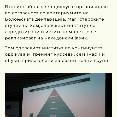
Вториот образовен циклус е организиран
во согласност со критериумите на
Болоњската декларација. Магистерските
студии на Земјоделскиот институт се
акредитирани и истите комплетно се
реализираат на македонски јазик.
Земјоделскиот институт во континуитет
одржува и тренинг курсеви, семинари и
обуки, прилагодени за разни целни групи.