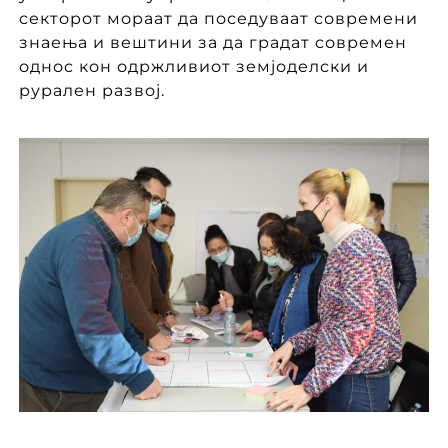
секторот мораат да поседуваат современи
знаења и вештини за да градат современ
однос кон одржливиот земјоделски и
рурален развој.