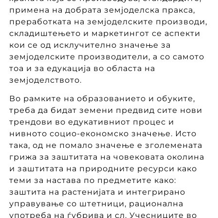
примена на добрата земјоделска пракса,
преработката на земјоделските производи,
складиштењето и маркетингот се аспекти
кои се од исклучително значење за
земјоделските производители, а со самото
тоа и за едукација во областа на
земјоделството.
Во рамките на образованието и обуките,
треба да бидат земени предвид сите нови
трендови во едукативниот процес и
нивното социо-економско значење. Исто
така, од не помало значење е зголемената
грижа за заштитата на човековата околина
и заштитата на природните ресурси како
теми за настава по предметите како:
заштита на растенијата и интегрирано
управување со штетници, рационална
употреба на ѓубрива и сл. Учесниците во