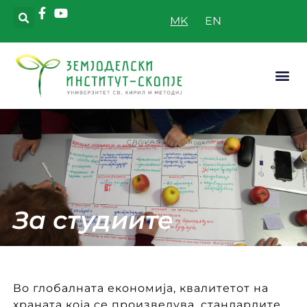
MK
Апликатив
За студиите
Во глобалната економија, квалитетот на
храната која се произведува, стандардите,