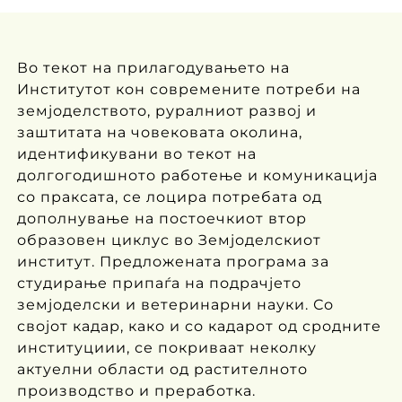
Во текот на прилагодувањето на
Институтот кон современите потреби на
земјоделството, руралниот развој и
заштитата на човековата околина,
идентификувани во текот на
долгогодишното работење и комуникација
со праксата, се лоцира потребата од
дополнување на постоечкиот втор
образовен циклус во Земјоделскиот
институт. Предложената програма за
студирање припаѓа на подрачјето
земјоделски и ветеринарни науки. Со
својот кадар, како и со кадарот од сродните
институциии, се покриваат неколку
актуелни области од растителното
производство и преработка.