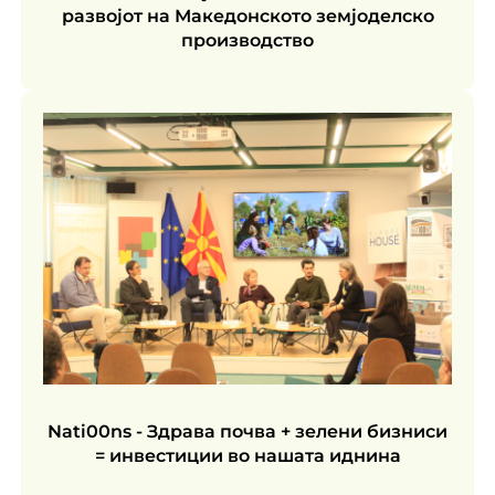
развојот на Македонското земјоделско
производство
Nati00ns - Здрава почва + зелени бизниси
= инвестиции во нашата иднина