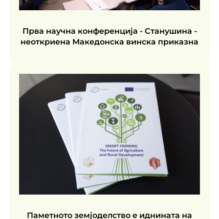
Прва научна конференција - Станушина -
неоткриена Македонска винска приказна
Паметното земјоделство е иднината на