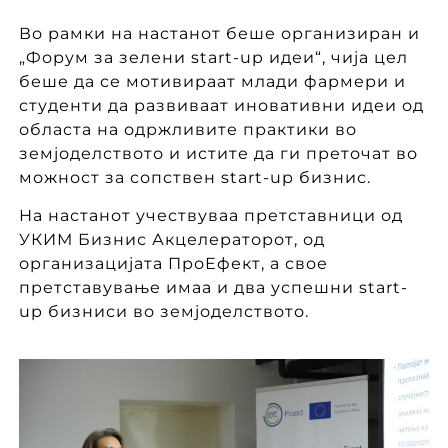
Во рамки на настанот беше организиран и
„Форум за зелени start-up идеи“, чија цел
беше да се мотивираат млади фармери и
студенти да развиваат иновативни идеи од
областа на одржливите практики во
земјоделството и истите да ги преточат во
можност за сопствен start-up бизнис.
На настанот учествуваа претставници од
УКИМ Бизнис Акцелераторот, од
организацијата ПроЕфект, а свое
претставување имаа и два успешни start-
up бизниси во земјоделството.