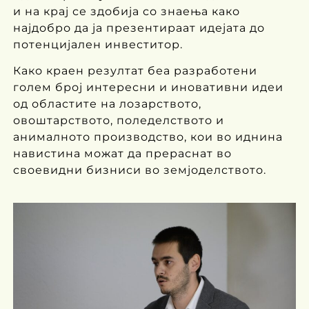
и на крај се здобија со знаења како
најдобро да ја презентираат идејата до
потенцијален инвеститор.
Како краен резултат беа разработени
голем број интересни и иновативни идеи
од областите на лозарството,
овоштарството, поледелството и
анималното производство, кои во иднина
навистина можат да прераснат во
своевидни бизниси во земјоделството.