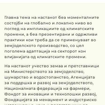
Главна тема на настанот беа моменталните
состојби на глобално и локално ниво во
поглед на импликациите од климатските
промени, а беа презентирани и одржливи
практики кои треба да се применуваат во
земјоделското производство, со цел
поголема адаптација на секторот кон
влијанијата од климатските промени.
На настанот учество земаа и претставници
на Министерството за земјоделство,
шумарство и водостопанство, Агенцијата
за поддршка и развој на земјоделството,
Националната федерација на фармери,
Фондот за иновации и технолошки развој,
Фондацијата за менаџмент и индустриско