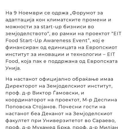
На 9 Ноември се одржа „Форумот за
адаптација кон климатските промени и
можности за start-up бизниси во
земјоделството“, во рамки на проектот “EIT
Food Start-Up Awareness Event”, кој е
финансиран од единицата на Европскиот
институт за иновации и технологии – EIT
Food, којa пак е поддржанa од Европската
Унија.
На настанот официјално обраќање имаа
Директорот на Земјоделскиот институт,
проф. д-р Виктор Ѓамовски, и
координаторот на проектот, М-р Деспина
Поповска Стојанов. Почесни гости на
настанот беа Деканот на Земјоделскиот
факултет при Универзитетот во Сараево,
проф. д-р Мухамед Брка, проф. д-р Милјан