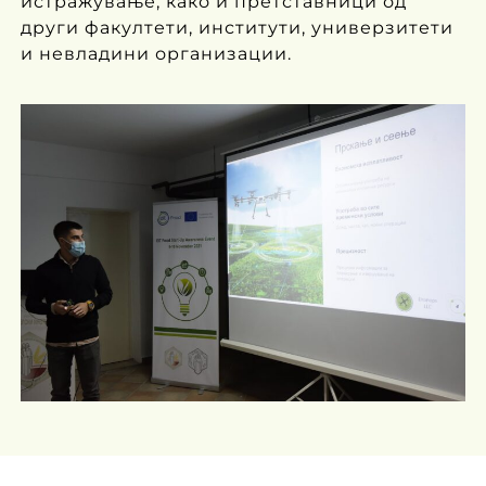
истражување, како и претставници од
други факултети, институти, универзитети
и невладини организации.