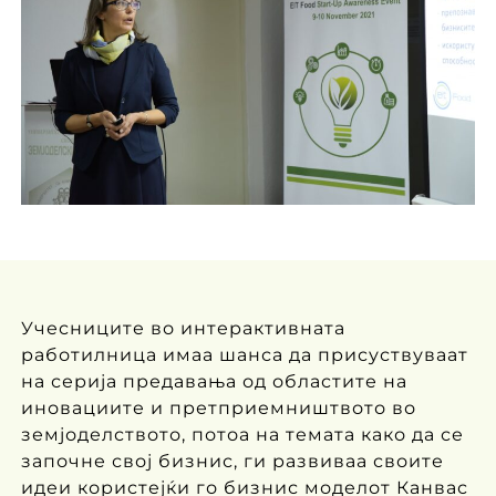
Учесниците во интерактивната
работилница имаа шанса да присуствуваат
на серија предавања од областите на
иновациите и претприемништвото во
земјоделството, потоа на темата како да се
започне свој бизнис, ги развиваа своите
идеи користејќи го бизнис моделот Канвас