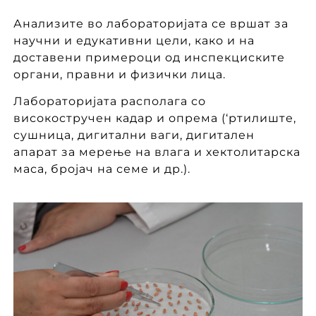
Анализите во лабораторијата се вршат за
научни и едукативни цели, како и на
доставени примероци од инспекциските
органи, правни и физички лица.
Лабораторијата располага со
високостручен кадар и опрема (‘ртилиште,
сушница, дигитални ваги, дигитален
апарат за мерење на влага и хектолитарска
маса, бројач на семе и др.).