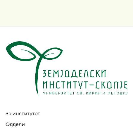
За институтот
Оддели