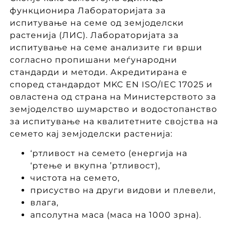
функционира Лабораторијата за
испитување на семе од земјоделски
растенија (ЛИС). Лабораторијата за
испитување на семе анализите ги врши
согласно пропишани меѓународни
стандарди и методи. Акредитирана е
според стандардот МKC EN ISO/IEC 17025 и
овластена од страна на Министерството за
земјоделство шумарство и водостопанство
за испитување на квалитетните својства на
семето кај земјоделски растенија:
‘ртливост на семето (енергија на
‘ртење и вкупна ’ртливост),
чистота на семето,
присуство на други видови и плевели,
влага,
апсолутна маса (маса на 1000 зрна).