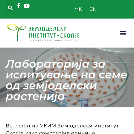
MK
Апликатив
Лабораторија за
испитување на семе
од земјоделски
растенија
Во склоп на УКИМ Земјоделски институт –
Скопје како самостојна единица