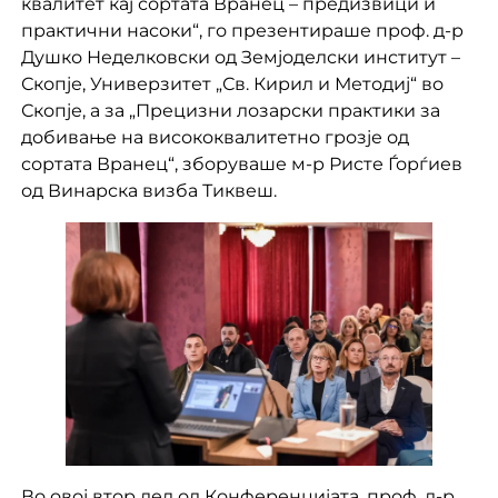
квалитет кај сортата Вранец – предизвици и
практични насоки“, го презентираше проф. д-р
Душко Неделковски од Земјоделски институт –
Скопје, Универзитет „Св. Кирил и Методиј“ во
Скопје, а за „Прецизни лозарски практики за
добивање на висококвалитетно грозје од
сортата Вранец“, зборуваше м-р Ристе Ѓорѓиев
од Винарска визба Тиквеш.
Во овој втор дел од Конференцијата, проф. д-р