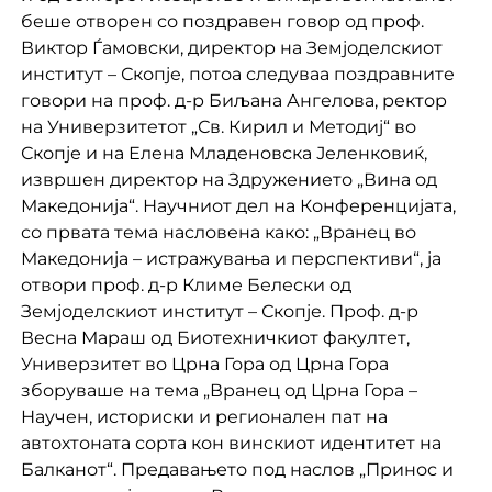
беше отворен со поздравен говор од проф.
Виктор Ѓамовски, директор на Земјоделскиот
институт – Скопје, потоа следуваа поздравните
говори на проф. д-р Биљана Ангелова, ректор
на Универзитетот „Св. Кирил и Методиј“ во
Скопје и на Елена Младеновска Јеленковиќ,
извршен директор на Здружението „Вина од
Македонија“. Научниот дел на Конференцијата,
со првата тема насловена како: „Вранец во
Македонија – истражувања и перспективи“, ја
отвори проф. д-р Климе Белески од
Земјоделскиот институт – Скопје. Проф. д-р
Весна Мараш од Биотехничкиот факултет,
Универзитет во Црна Гора од Црна Гора
зборуваше на тема „Вранец од Црна Гора –
Научен, историски и регионален пат на
автохтоната сорта кон винскиот идентитет на
Балканот“. Предавањето под наслов „Принос и