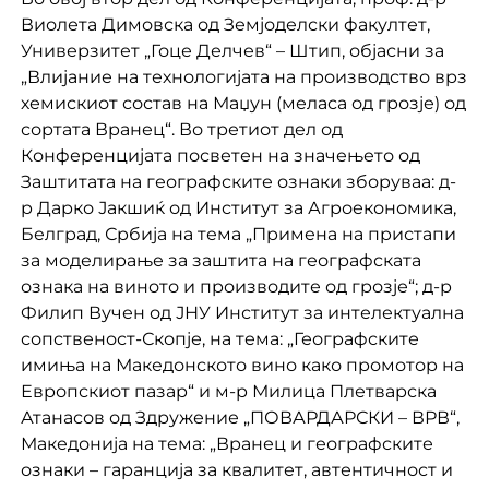
Виолета Димовска од Земјоделски факултет,
Универзитет „Гоце Делчев“ – Штип, објасни за
„Влијание на технологијата на производство врз
хемискиот состав на Маџун (меласа од грозје) од
сортата Вранец“. Во третиот дел од
Конференцијата посветен на значењето од
Заштитата на географските ознаки зборуваа: д-
р Дарко Јакшиќ од Институт за Агроекономика,
Белград, Србија на тема „Примена на пристапи
за моделирање за заштита на географската
ознака на виното и производите од грозје“; д-р
Филип Вучен од ЈНУ Институт за интелектуална
сопственост-Скопје, на тема: „Географските
имиња на Македонското вино како промотор на
Европскиот пазар“ и м-р Милица Плетварска
Атанасов од Здружение „ПОВАРДАРСКИ – ВРВ“,
Македонија на тема: „Вранец и географските
ознаки – гаранција за квалитет, автентичност и