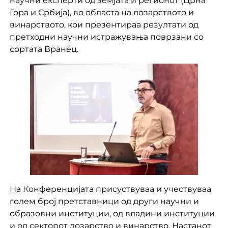
научни експерти од земјата и регионот (Црна
Гора и Србија), во областа на лозарството и
винарството, кои презентираа резултати од
претходни научни истражувања поврзани со
сортата Вранец.
На Конференцијата присуствуваа и учествуваа
голем број претставници од други научни и
образовни институции, од владини институции
и од секторот лозарство и винарство. Настанот