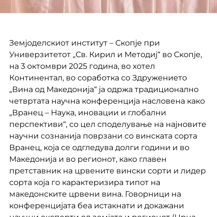
Земјоделскиот институт – Скопје при
Универзитетот „Св. Кирил и Методиј“ во Скопје,
на 3 октомври 2025 година, во хотел
Континентал, во соработка со Здружението
„Вина од Македонија“ ја одржа традиционално
четвртата научна конференција насловена како
„Вранец – Наука, иновации и глобални
перспективи“, со цел споделување на најновите
научни сознанија поврзани со винската сорта
Вранец, која се одгледува долги години и во
Македонија и во регионот, како главен
претставник на црвените вински сорти и лидер
сорта која го карактеризира типот на
македонските црвени вина. Говорници на
конференцијата беа истакнати и докажани