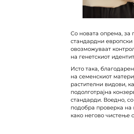
Со новата опрема, за
стандардни европски п
овозможуваат контрол
на генетскиот иденти
Исто така, благодаре
на семенскиот матери
растителни видови, ка
подолготрајна конзер
стандарди. Воедно, с
подобра проверка на 
како негово чистење 