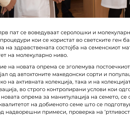
 прв пат се воведуваат серолошки и молекулар
роцедури кои се користат во светските ген ба
а на здравствената состојба на семенскиот ма
тет на молекуларно ниво.
ние на новата опрема се зголемува постоечкио
јал од автохтоните македонски сорти и популац
ко на активната колекција, така и на колекција
вација, во строго контролирани услови кои одг
о новата опрема за манипулација на семето, се
квалитетот на добиеното семе што се подготвув
од надворешни примеси, проверка на ‘ртливоста