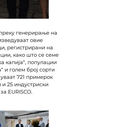
 преку генерирање на
изведуваат овие
ци, регистрирани на
ции, како што се семе
ка капија“, популации
“ и голем број сорти
чуваат 721 примерок
и и 25 индустриски
за EURISCO.