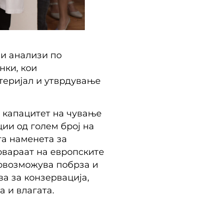
ни анализи по
нки, кои
теријал и утврдување
т капацитет на чување
ии од голем број на
та наменета за
овараат на европските
 овозможува побрза и
а за конзервација,
 и влагата.