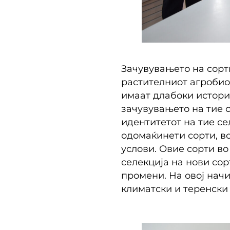
Зачувувањето на сорт
растителниот агробио
имаат длабоки истори
зачувувањето на тие 
идентитетот на тие се
одомаќинети сорти, в
услови. Овие сорти во
селекција на нови со
промени. На овој нач
климатски и теренски 