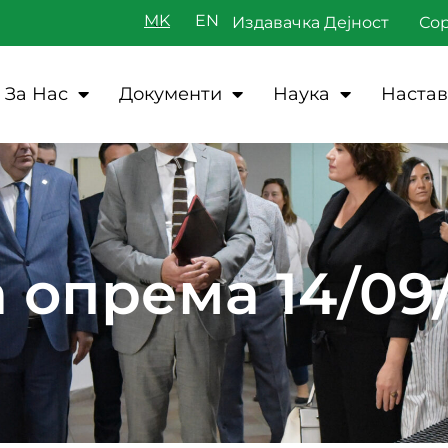
MK
Издавачка Дејност
Со
За Нас
Документи
Наука
Настав
 опрема 14/09