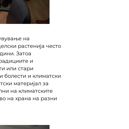
чувување на
елски растенија често
дини. Затоа
традициите и
ти или стари
и болести и климатски
тски материјал за
илни на климатските
во на храна на разни