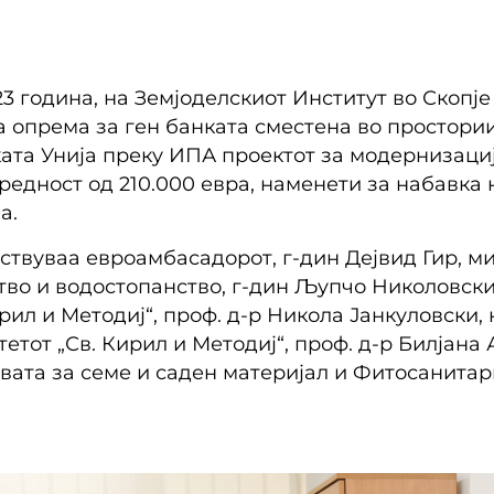
23 година, на Земјоделскиот Институт во Скоп
опрема за ген банката сместена во просториит
ката Унија преку ИПА проектот за модернизаци
вредност од 210.000 евра, наменети за набавка 
а.
ствуваа евроамбасадорот, г-дин Дејвид Гир, м
тво и водостопанство, г-дин Љупчо Николовски
рил и Методиј“, проф. д-р Никола Јанкуловски,
етот „Св. Кирил и Методиј“, проф. д-р Билјана 
вата за семе и саден материјал и Фитосанитар