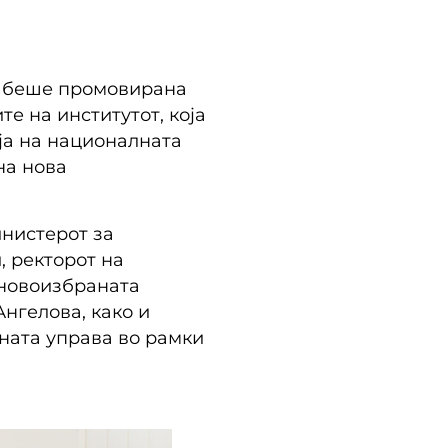
је беше промовирана
е на институтот, која
ја на националната
на нова
инистерот за
, ректорот на
 новоизбраната
Ангелова, како и
ната управа во рамки