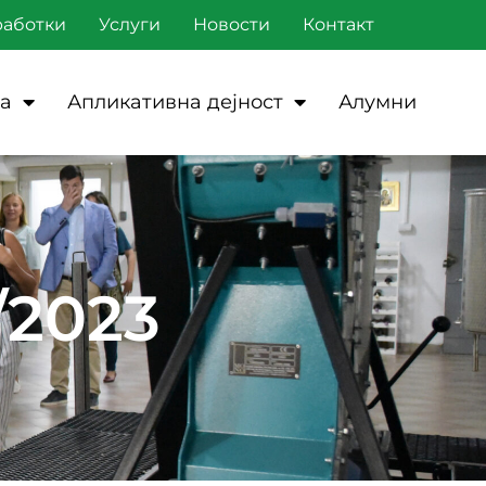
работки
Услуги
Новости
Контакт
а
Апликативна дејност
Алумни
/2023