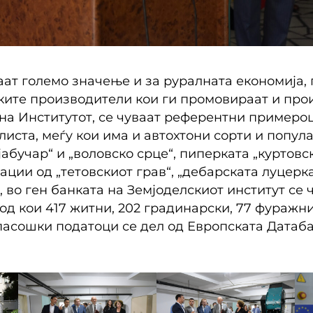
аат големо значење и за руралната економија,
ките производители кои ги промовираат и про
 на Институтот, се чуваат референтни примеро
иста, меѓу кои има и автохтони сорти и попула
јабучар“ и „воловско срце“, пиперката „куртовс
ации од „тетовскиот грав“, „дебарската луцерка
 во ген банката на Земјоделскиот институт се 
од кои 417 житни, 202 градинарски, 77 фуражн
асошки податоци се дел од Европската Датаба