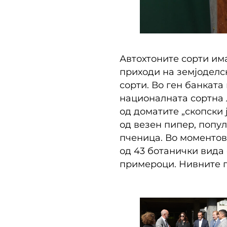
Автохтоните сорти им
приходи на земјоделс
сорти. Во ген банката
националната сортна л
од доматите „скопски 
од везен пипер, попул
пченица. Во моментов,
од 43 ботанички вида 
примероци. Нивните п