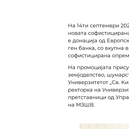
На 14ти септември 20
новата софистицирана 
е донација од Европс
ген банка, со вкупна 
софистицирана опрем
На промоцијата прису
земјоделство, шумарс
Универзитетот „Св. Ки
ректорка на Универзит
претставници од Упра
на МЗШВ.