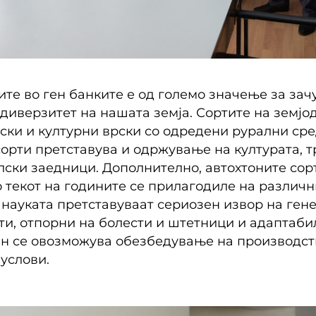
ите во ген банките е од големо значење за за
диверзитет на нашата земја. Сортите на земјод
ски и културни врски со одредени рурални сре
сорти претставува и одржување на културата, 
лски заедници. Дополнително, автохтоните сор
о текот на годините се прилагодиле на различн
 науката претставуваат сериозен извор на гене
рти, отпорни на болести и штетници и адаптаб
ин се овозможува обезбедување на производст
услови.