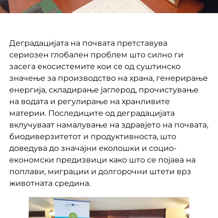
Деградацијата на почвата претставува
сериозен глобален проблем што силно ги
засега екосистемите кои се од суштинско
значење за производство на храна, генерирање
енергија, складирање јаглерод, прочистување
на водата и регулирање на хранливите
материи. Последиците од деградацијата
вклучуваат намалување на здравјето на почвата,
биодиверзитетот и продуктивноста, што
доведува до значајни еколошки и социо-
економски предизвици како што се појава на
поплави, миграции и долгорочни штети врз
животната средина.