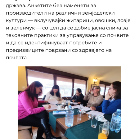
држава. Анкетите беа наменети за
производители на различни земјоделски
култури — вклучувајќи житарици, овошки, лозје
и зеленчук — со цел да се добие јасна слика за
тековните практики за управување со почвите
и да се идентификуваат потребите и
предизвиците поврзани со здравјето на
почвата.