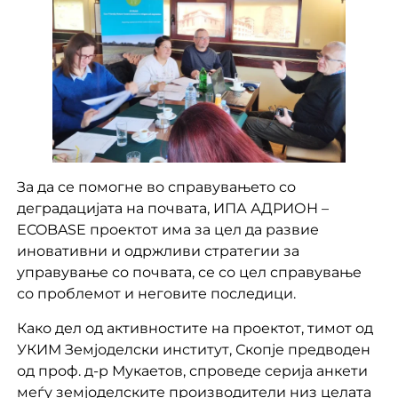
За да се помогне во справувањето со
деградацијата на почвата, ИПА АДРИОН –
ECOBASE проектот има за цел да развие
иновативни и одржливи стратегии за
управување со почвата, се со цел справување
со проблемот и неговите последици.
Како дел од активностите на проектот, тимот од
УКИМ Земјоделски институт, Скопје предводен
од проф. д-р Мукаетов, спроведе серија анкети
меѓу земјоделските производители низ целата