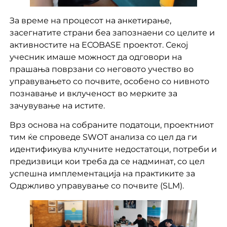
За време на процесот на анкетирање,
засегнатите страни беа запознаени со целите и
активностите на ECOBASE проектот. Секој
учесник имаше можност да одговори на
прашања поврзани со неговото учество во
управувањето со почвите, особено со нивното
познавање и вклученост во мерките за
зачувување на истите.
Врз основа на собраните податоци, проектниот
тим ќе спроведе SWOT анализа со цел да ги
идентификува клучните недостатоци, потреби и
предизвици кои треба да се надминат, со цел
успешна имплементација на практиките за
Одржливо управување со почвите (SLM).